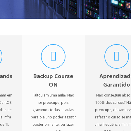
Hands
Backup Course
Aprendizad
ON
Garantido
inam em
Faltou em uma aula? Não
Não conseguiu abso
CentOS.
se preocupe, pois
100% dos cursos? Nã
mbiente
gravamos todas as aulas
preocupe, deixamos 
a infra
para o aluno poder assistir
refazer o curso se m
de TI.
posteriormente, ou fazer
uma frequência míni