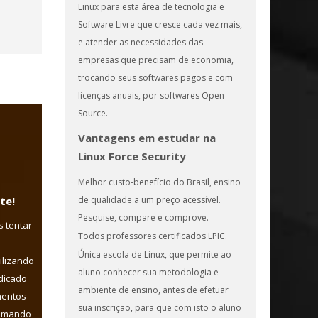
Linux para esta área de tecnologia e
Software Livre que cresce cada vez mais,
e atender as necessidades das
empresas que precisam de economia,
trocando seus softwares pagos e com
licenças anuais, por softwares Open
Source.
Vantagens em estudar na
Linux Force Security
Melhor custo-benefício do Brasil, ensino
de qualidade a um preço acessível.
te!
Pesquise, compare e comprove.
 tentar
Todos professores certificados LPIC.
Única escola de Linux, que permite ao
ilizando
aluno conhecer sua metodologia e
dicado
ambiente de ensino, antes de efetuar
mentos
sua inscrição, para que com isto o aluno
comando