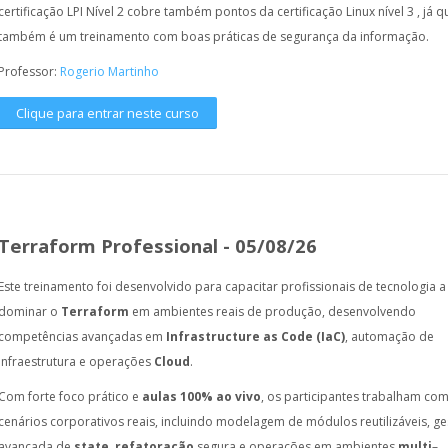
certificação LPI Nível 2 cobre também pontos da certificação Linux nível 3 , já q
também é um treinamento com boas práticas de segurança da informação.
Professor:
Rogerio Martinho
Clique para entrar neste curso
Terraform Professional - 05/08/26
Este treinamento foi desenvolvido para capacitar profissionais de tecnologia a
dominar o
Terraform
em ambientes reais de produção, desenvolvendo
competências avançadas em
Infrastructure as Code (IaC)
, automação de
infraestrutura e operações
Cloud
.
Com forte foco prático e
aulas
100% ao vivo
, os participantes trabalham co
cenários corporativos reais, incluindo modelagem de módulos reutilizáveis, g
avançada de
state
,
refatoração
segura e operações em ambientes
multi
–