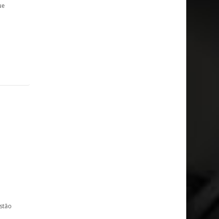
ue
m
estão