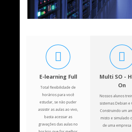
E-learning Full
Multi SO - 
On
Total flexibilidade de
horários para você
Nossos alunos tre
estudar, se não puder
sistemas Debian e 
assistir as aulas ao vivo,
Construindo um a
basta acessar as
misto e simulado d
gravações das aulas no
de uma empresa 
horário que for melhor