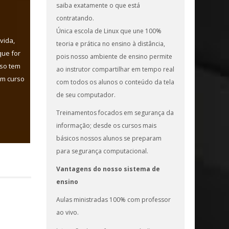
saiba exatamente o que está
contratando.
Única escola de Linux que une 100%
vida,
teoria e prática no ensino à distância,
que for
pois nosso ambiente de ensino permite
rso tem
ao instrutor compartilhar em tempo real
um curso
com todos os alunos o conteúdo da tela
de seu computador.
Treinamentos focados em segurança da
informação; desde os cursos mais
básicos nossos alunos se preparam
para segurança computacional.
Vantagens do nosso sistema de
ensino
Aulas ministradas 100% com professor
ao vivo.