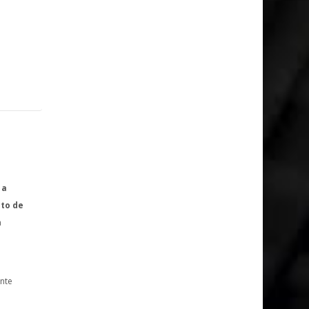
 a
nto de
a
m
nte