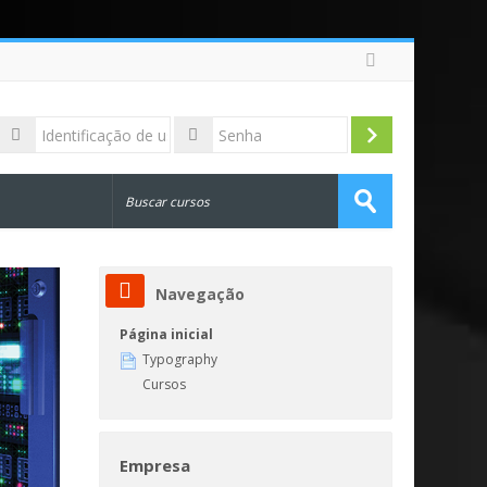
Identificação
de
Acessar
Senha
usuário
Buscar
cursos
Enviar
Navegação
Página inicial
Typography
Cursos
Empresa