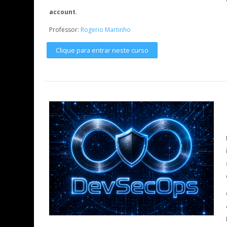
account
.
Professor:
Rogerio Martinho
Clique para entrar neste curso