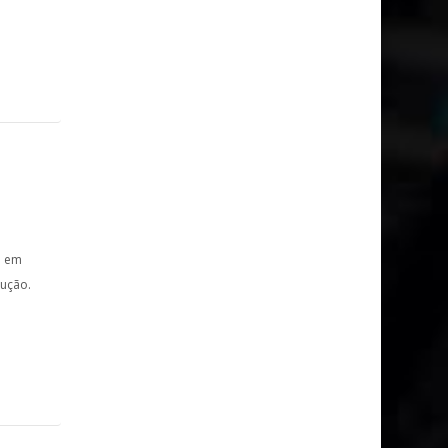
a em
lução.