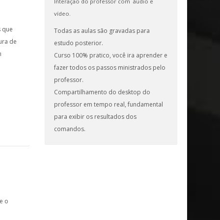
Interação do professor com áudio e
vídeo.
s que
Todas as aulas são gravadas para
ura de
estudo posterior.
m
Curso 100% pratico, você ira aprender e
fazer todos os passos ministrados pelo
professor.
Compartilhamento do desktop do
professor em tempo real, fundamental
para exibir os resultados dos
comandos.
de o