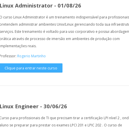
Linux Administrator - 01/08/26
O curso Linux Administrator é um treinamento indispensável para profissionai
pretendem administrar ambientes Unix/Linux gerenciando toda sua infraestrut
serviços. Este treinamento é voltado para uso corporativo e possui abordage
prática através de processo de imersão em ambientes de produção com
implementações reais.
Professor:
Rogerio Martinho
Clique para entrar neste curso
Linux Engineer - 30/06/26
Curso para profissionais de TI que precisam tirar a certificação LPI nível 2 , on
aluno se preparar para prestar os exames LPCI 201 e LPIC 202 . O curso de